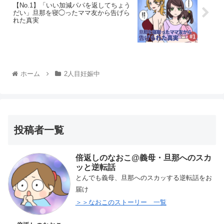
【No.1】「いい加減パパを返してちょう
だい」旦那を寝◯ったママ友から告げら
れた真実
ホーム
2人目妊娠中
投稿者一覧
倍返しのなおこ@義母・旦那へのスカ
ッと逆転話
とんでも義母、旦那へのスカッする逆転話をお
届け
＞＞なおこのストーリー 一覧