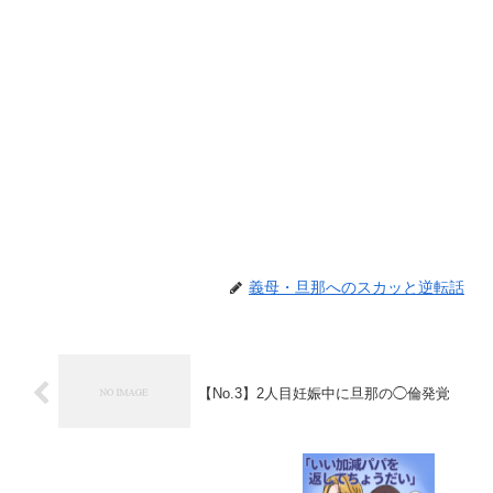
義母・旦那へのスカッと逆転話
【No.3】2人目妊娠中に旦那の◯倫発覚