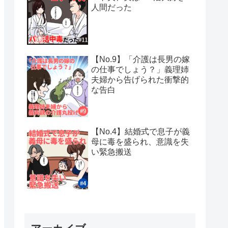
人間だった
【No.9】「介護は長男の嫁
の仕事でしょう？」義理姉
夫婦から告げられた衝撃的
な告白
【No.4】結婚式で息子が義
母に毒を盛られ、意識を失
い緊急搬送