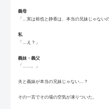
義母
「…実は裕也と静香は、本当の兄妹じゃない
私
「…え？」
義妹・義父
「……。」
夫と義妹が本当の兄妹じゃない…？
その一言でその場の空気が凍りついた。