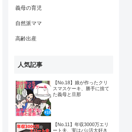
義母の育児
自然派ママ
高齢出産
人気記事
【No.18】娘が作ったクリ
スマスケーキ、勝手に捨て
た義母と旦那
【No.11】年収3000万エリ
ート夫、実はパ○活大好き