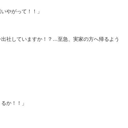
思いやがって！！」
今出社していますか！？…至急、実家の方へ帰るよう
きるか！！」