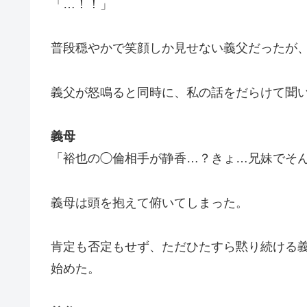
「…！！」
普段穏やかで笑顔しか見せない義父だったが
義父が怒鳴ると同時に、私の話をだらけて聞
義母
「裕也の◯倫相手が静香…？きょ…兄妹でそ
義母は頭を抱えて俯いてしまった。
肯定も否定もせず、ただひたすら黙り続ける
始めた。