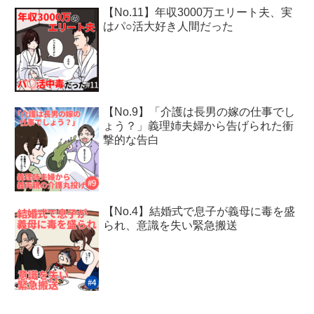
【No.11】年収3000万エリート夫、実
はパ○活大好き人間だった
【No.9】「介護は長男の嫁の仕事でし
ょう？」義理姉夫婦から告げられた衝
撃的な告白
【No.4】結婚式で息子が義母に毒を盛
られ、意識を失い緊急搬送