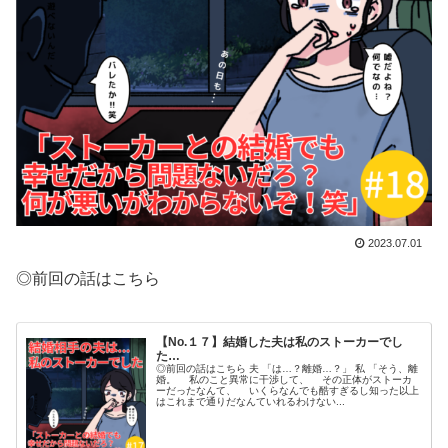
2023.07.01
◎前回の話はこちら
【No.１７】結婚した夫は私のストーカーでし
た…
◎前回の話はこちら 夫 「は…？離婚…？」 私 「そう、離
婚。 私のこと異常に干渉して、 その正体がストーカ
ーだったなんて、 いくらなんでも酷すぎるし知った以上
はこれまで通りだなんていれるわけない...