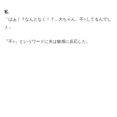
私
「はぁ！？なんとなく！？…大ちゃん、不○してるんでし
ょ」
『不○』というワードに夫は敏感に反応した。