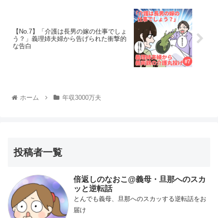
【No.7】「介護は長男の嫁の仕事でしょ
う？」義理姉夫婦から告げられた衝撃的
な告白
ホーム
年収3000万夫
投稿者一覧
倍返しのなおこ@義母・旦那へのスカ
ッと逆転話
とんでも義母、旦那へのスカッする逆転話をお
届け