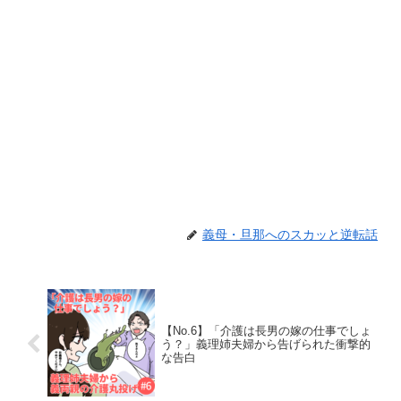
義母・旦那へのスカッと逆転話
【No.6】「介護は長男の嫁の仕事でしょ
う？」義理姉夫婦から告げられた衝撃的
な告白