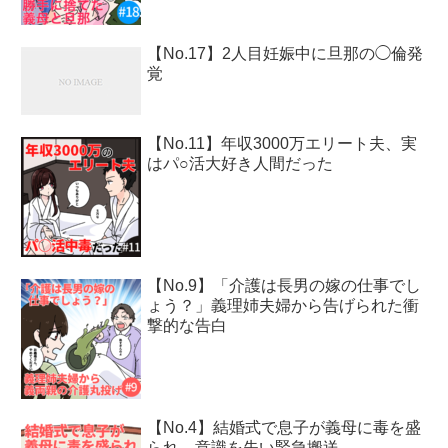
【No.17】2人目妊娠中に旦那の◯倫発
覚
【No.11】年収3000万エリート夫、実
はパ○活大好き人間だった
【No.9】「介護は長男の嫁の仕事でし
ょう？」義理姉夫婦から告げられた衝
撃的な告白
【No.4】結婚式で息子が義母に毒を盛
られ、意識を失い緊急搬送