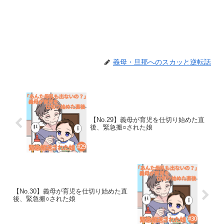
義母・旦那へのスカッと逆転話
【No.29】義母が育児を仕切り始めた直
後、緊急搬○された娘
【No.30】義母が育児を仕切り始めた直
後、緊急搬○された娘