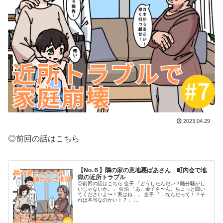
2023.04.29
◎前回の話はこちら
【No.６】隣の家の意地悪ばあさん 町内会で地
獄の近所トラブル
◎前回の話はこちら 金子 「どうしたんだい？随分騒がし
いじゃないか。」 佐伯 「あ、金子さ〜ん。ちょっと聞い
てくださいよ〜！実はね…」 金子 「…なんだって！？そ
れは本当なのかい！？」 ...