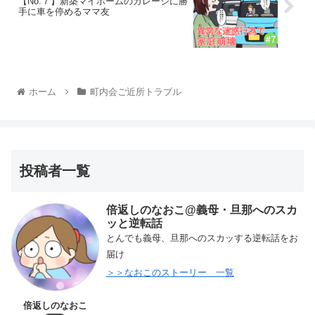
【No.７】新築マイホームのガレージに勝
手に車を停めるママ友
ホーム
町内会ご近所トラブル
投稿者一覧
倍返しのなおこ@義母・旦那へのスカ
ッと逆転話
とんでも義母、旦那へのスカッする逆転話をお
届け
＞＞なおこのストーリー 一覧
倍返しのなおこ