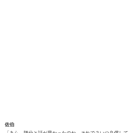
佐伯
「あら、随分と話が早かったのね。それで？いつ弁償して