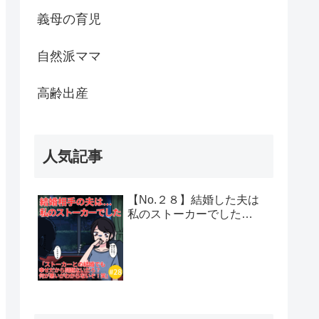
義母の育児
自然派ママ
高齢出産
人気記事
【No.２８】結婚した夫は
私のストーカーでした…